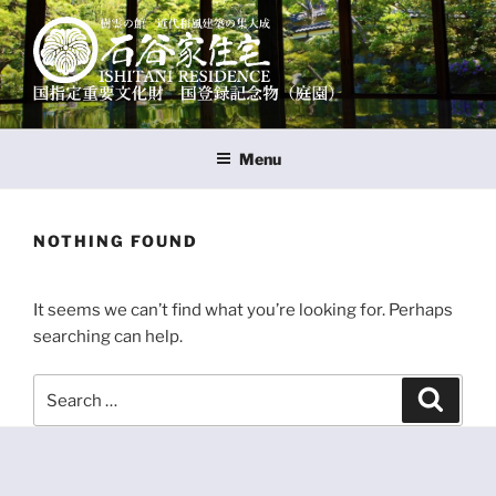
Skip
to
content
樹霊の館 石谷家住宅
国指定重要文化財 国登録名勝（石谷氏庭園）
Menu
NOTHING FOUND
It seems we can’t find what you’re looking for. Perhaps
searching can help.
Search
Search
for: