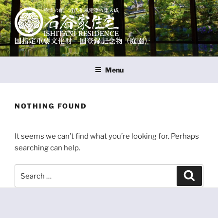
Skip
to
content
樹霊の館 石谷家住宅
国指定重要文化財 国登録名勝（石谷氏庭園）
Menu
NOTHING FOUND
It seems we can’t find what you’re looking for. Perhaps
searching can help.
Search
Search
for: