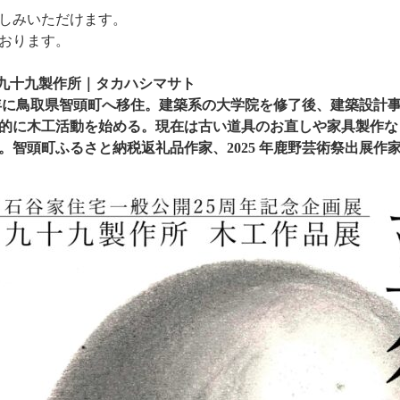
しみいただけます。
おります。
le〉九十九製作所｜タカハシマサト
2 年に鳥取県智頭町へ移住。建築系の大学院を修了後、建築設計
本格的に木工活動を始める。現在は古い道具のお直しや家具製作
。智頭町ふるさと納税返礼品作家、2025 年鹿野芸術祭出展作