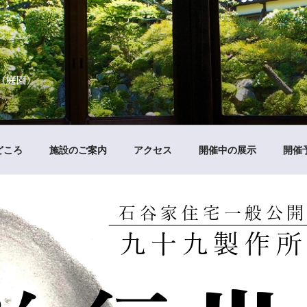
谷家住宅
（石谷氏庭園）
どころ
施設のご案内
アクセス
開催中の展示
開催