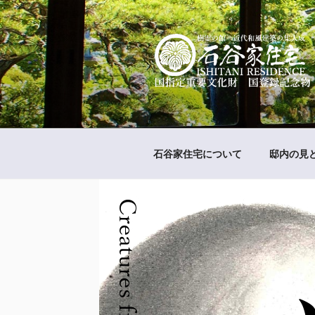
コ
ン
テ
ン
ツ
へ
樹霊の館 石
国指定重要文化財 国登録名勝
ス
キ
ッ
石谷家住宅について
邸内の見
プ