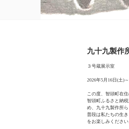
投
九十九製作
稿
日:
３号蔵展示室
2026年5月16日(土
この度、智頭町在住
智頭町ふるさと納税
め、九十九製作所ら
普段は私たちの生き
をお楽しみください