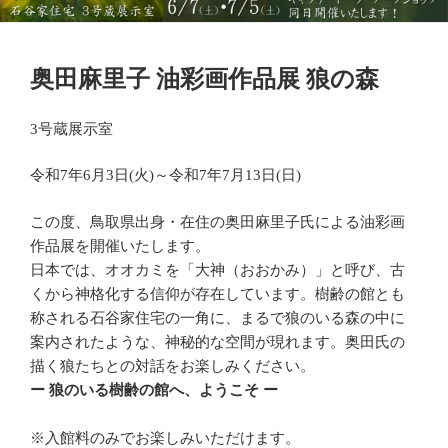
投
奥田麻里子 油彩画作品展 狼の森
稿
日:
3号蔵展示室
令和7年6月3日(火)～令和7年7月13日(日)
この度、鳥取県出身・在住の奥田麻里子氏による油彩画
作品展を開催いたします。
日本では、オオカミを「大神（おおかみ）」と呼び、古
くから神格化する信仰が存在しています。樹齢の館とも
称される石谷家住宅の一角に、まるで狼のいる森の中に
案内されたような、神秘的な空間が現れます。奥田氏の
描く狼たちとの対話をお楽しみください。
ー 狼のいる樹齢の館へ、ようこそ ー
※入館料のみでお楽しみいただけます。