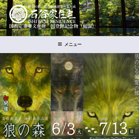
コ
ン
テ
ン
ツ
樹霊の館 石谷家住宅
国指定重要文化財 国登録名勝（石谷氏庭園）
へ
メニュー
ス
キ
ッ
プ