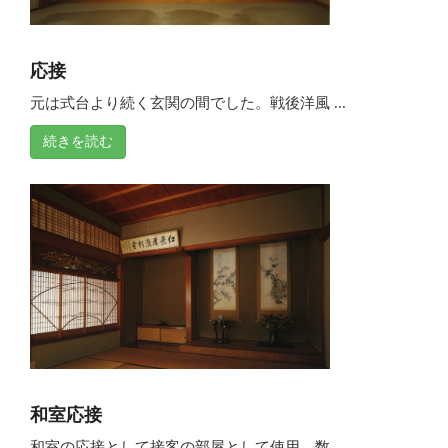
応接
元は式台より続く玄関の間でした。戦後洋風 ...
続きを読む
和室応接
和室の応接として接客の部屋として使用。数 ...