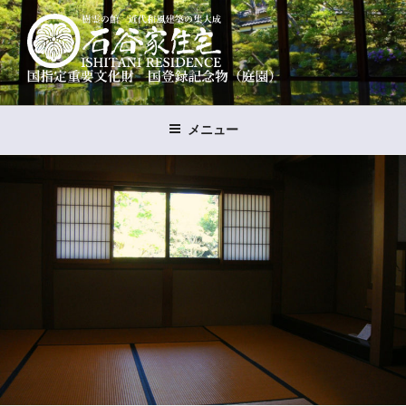
コ
ン
テ
ン
ツ
樹霊の館 石谷家住宅
国指定重要文化財 国登録名勝（石谷氏庭園）
へ
メニュー
ス
キ
ッ
プ