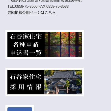
〒689-1402 鳥取県八頭郡智頭町智頭396番地
TEL:0858-75-3500 FAX:0858-75-3533
財団情報公開ページはこちら