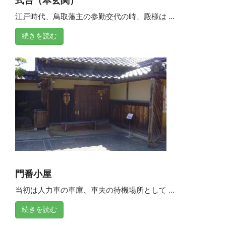
式台（本玄関）
江戸時代、鳥取藩主の参勤交代の時、殿様は ...
続きを読む
門番小屋
当初は人力車の車庫、車夫の待機場所として ...
続きを読む