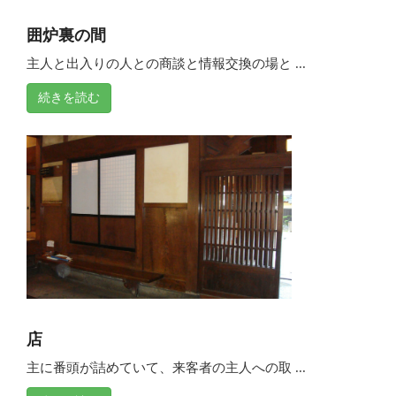
囲炉裏の間
主人と出入りの人との商談と情報交換の場と ...
続きを読む
店
主に番頭が詰めていて、来客者の主人への取 ...