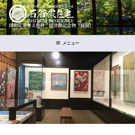
コ
ン
テ
ン
ツ
樹霊の館 石谷家住宅
国指定重要文化財 国登録名勝（石谷氏庭園）
へ
メニュー
ス
キ
ッ
プ