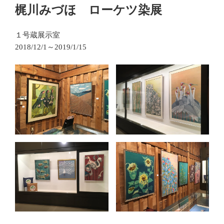
投
梶川みづほ ローケツ染展
稿
日:
１号蔵展示室
2018/12/1～2019/1/15